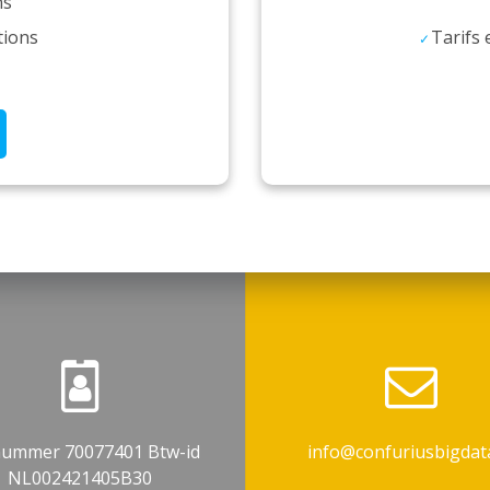
ns
tions
Tarifs 
ummer 70077401 Btw-id
info@confuriusbigdata
NL002421405B30