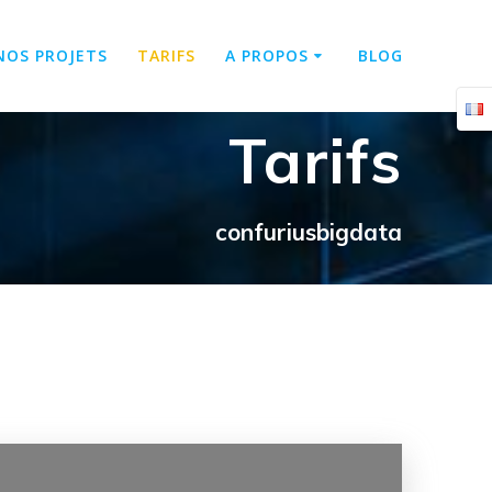
NOS PROJETS
TARIFS
A PROPOS
BLOG
Tarifs
confuriusbigdata